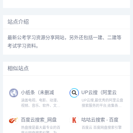
站点介绍
最新公考学习资源分享网站，另外还包括一建、二建等
考试学习资料。
相似站点
小纸条（未删减
UP云搜（阿里云
版的影视资源大
盘资源搜索神
涵盖电视、电影、动漫、
UP云搜,最优秀的阿里云盘
全）
器）
视频、音乐、软件、文档
搜索服务的平台,收集各类
等资源，十分强大！
阿里云盘资源提供一站式
搜索功能,推动互联网优质
百度云搜索_网盘
咕咕云搜索 - 百度
资源的高效传递!
搜索_百度云资
云 百度网盘搜索
热盘搜是最大最专业的百
百度云 百度网盘搜索引擎
源-热盘搜
引擎