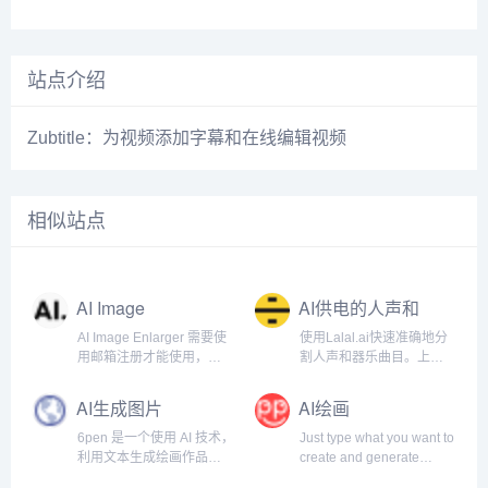
站点介绍
Zubtitle：为视频添加字幕和在线编辑视频
相似站点
AI Image
AI供电的人声和
Enlarger
器乐曲目清除器
AI Image Enlarger 需要使
使用Lalal.ai快速准确地分
用邮箱注册才能使用，注
割人声和器乐曲目。上传
册以后每月有一定的免费
任何音频文件并在几秒钟
额度。
内接收高质量的提取曲
AI生成图片
AI绘画
目。.
6pen 是一个使用 AI 技术，
Just type what you want to
利用文本生成绘画作品的
create and generate
产品，这意味着，你可以
images. Absolutely Free!