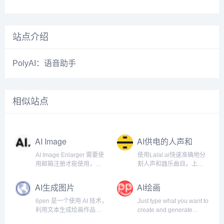
站点介绍
PolyAI：语音助手
相似站点
AI Image
AI供电的人声和
Enlarger
器乐曲目清除器
AI Image Enlarger 需要使
使用Lalal.ai快速准确地分
用邮箱注册才能使用，注
割人声和器乐曲目。上传
册以后每月有一定的免费
任何音频文件并在几秒钟
额度。
内接收高质量的提取曲
AI生成图片
AI绘画
目。.
6pen 是一个使用 AI 技术，
Just type what you want to
利用文本生成绘画作品的
create and generate
产品，这意味着，你可以
images. Absolutely Free!