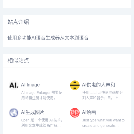
站点介绍
使用多功能AI语音生成器从文本到语音
相似站点
AI Image
AI供电的人声和
Enlarger
器乐曲目清除器
AI Image Enlarger 需要使
使用Lalal.ai快速准确地分
用邮箱注册才能使用，注
割人声和器乐曲目。上传
册以后每月有一定的免费
任何音频文件并在几秒钟
额度。
内接收高质量的提取曲
AI生成图片
AI绘画
目。.
6pen 是一个使用 AI 技术，
Just type what you want to
利用文本生成绘画作品的
create and generate
产品，这意味着，你可以
images. Absolutely Free!