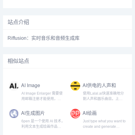
站点介绍
Riffusion：实时音乐和音频生成库
相似站点
AI Image
AI供电的人声和
Enlarger
器乐曲目清除器
AI Image Enlarger 需要使
使用Lalal.ai快速准确地分
用邮箱注册才能使用，注
割人声和器乐曲目。上传
册以后每月有一定的免费
任何音频文件并在几秒钟
额度。
内接收高质量的提取曲
AI生成图片
AI绘画
目。.
6pen 是一个使用 AI 技术，
Just type what you want to
利用文本生成绘画作品的
create and generate
产品，这意味着，你可以
images. Absolutely Free!