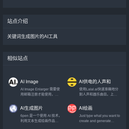
站点介绍
关键词生成图片的AI工具
相似站点
AI Image
AI供电的人声和
Enlarger
器乐曲目清除器
AI Image Enlarger 需要使
使用Lalal.ai快速准确地分
用邮箱注册才能使用，注
割人声和器乐曲目。上传
册以后每月有一定的免费
任何音频文件并在几秒钟
额度。
内接收高质量的提取曲
AI生成图片
AI绘画
目。.
6pen 是一个使用 AI 技术，
Just type what you want to
利用文本生成绘画作品的
create and generate
产品，这意味着，你可以
images. Absolutely Free!