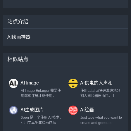
站点介绍
AI绘画神器
相似站点
AI Image
AI供电的人声和
Enlarger
器乐曲目清除器
AI Image Enlarger 需要使
使用Lalal.ai快速准确地分
用邮箱注册才能使用，注
割人声和器乐曲目。上传
册以后每月有一定的免费
任何音频文件并在几秒钟
额度。
内接收高质量的提取曲
AI生成图片
AI绘画
目。.
6pen 是一个使用 AI 技术，
Just type what you want to
利用文本生成绘画作品的
create and generate
产品，这意味着，你可以
images. Absolutely Free!