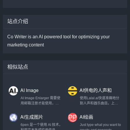
站点介绍
Co Writer is an AI powered tool for optimizing your
marketing content
相似站点
AI Image
AI供电的人声和
Enlarger
器乐曲目清除器
AI Image Enlarger 需要使
使用Lalal.ai快速准确地分
用邮箱注册才能使用，注
割人声和器乐曲目。上传
册以后每月有一定的免费
任何音频文件并在几秒钟
额度。
内接收高质量的提取曲
AI生成图片
AI绘画
目。.
6pen 是一个使用 AI 技术，
Just type what you want to