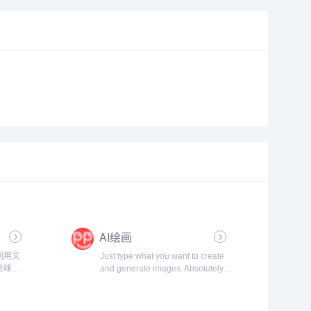
AI绘画
，利用文
Just type what you want to create
意味
and generate images. Absolutely
述画面
Free!
面