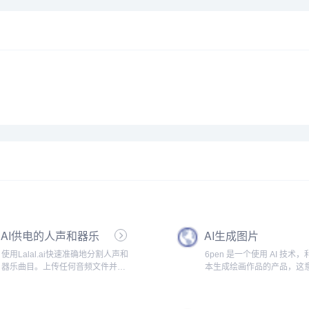
AI供电的人声和器乐
AI生成图片
曲目清除器
使用Lalal.ai快速准确地分割人声和
6pen 是一个使用 AI 技术
器乐曲目。上传任何音频文件并在
本生成绘画作品的产品，这
几秒钟内接收高质量的提取曲目。.
着，你可以仅仅通过文字描
内容，风格，就可以得到画