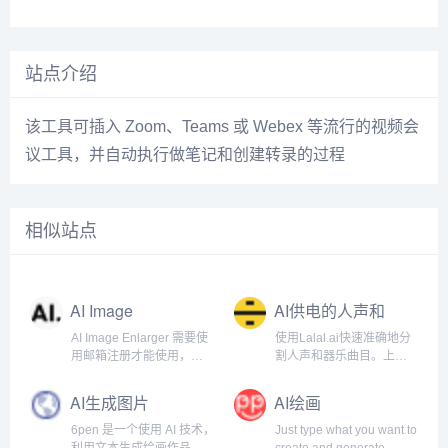
站点介绍
该工具可插入 Zoom、Teams 或 Webex 等流行的视频会
议工具，并自动执行做笔记和创建转录的过程
相似站点
AI Image
AI供电的人声和
Enlarger
器乐曲目清除器
AI Image Enlarger 需要使
使用Lalal.ai快速准确地分
用邮箱注册才能使用，注
割人声和器乐曲目。上传
册以后每月有一定的免费
任何音频文件并在几秒钟
额度。
内接收高质量的提取曲
AI生成图片
AI绘画
目。.
6pen 是一个使用 AI 技术，
Just type what you want to