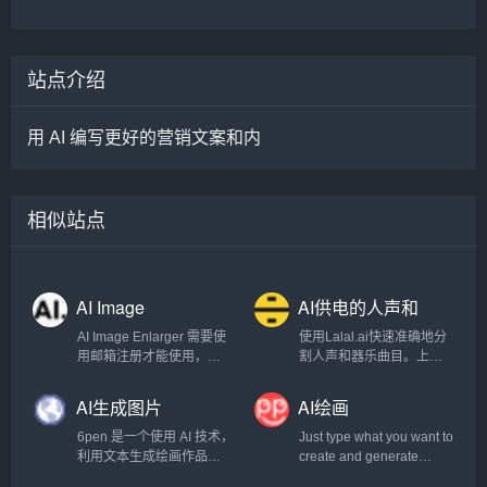
站点介绍
用 AI 编写更好的营销文案和内
相似站点
AI Image
AI供电的人声和
Enlarger
器乐曲目清除器
AI Image Enlarger 需要使
使用Lalal.ai快速准确地分
用邮箱注册才能使用，注
割人声和器乐曲目。上传
册以后每月有一定的免费
任何音频文件并在几秒钟
额度。
内接收高质量的提取曲
AI生成图片
AI绘画
目。.
6pen 是一个使用 AI 技术，
Just type what you want to
利用文本生成绘画作品的
create and generate
产品，这意味着，你可以
images. Absolutely Free!