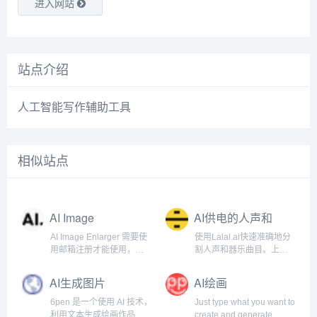
进入网站
站点介绍
人工智能写作辅助工具
相似站点
AI Image
AI供电的人声和
Enlarger
器乐曲目清除器
AI Image Enlarger 需要使
使用Lalal.ai快速准确地分
用邮箱注册才能使用，注
割人声和器乐曲目。上传
册以后每月有一定的免费
任何音频文件并在几秒钟
额度。
内接收高质量的提取曲
AI生成图片
AI绘画
目。.
6pen 是一个使用 AI 技术，
Just type what you want to
利用文本生成绘画作品的
create and generate