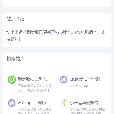
站点介绍
💡小米运动刷步数已更新至v2.5版本。PC电脑版本，支
持邮箱！
相似站点
刷步数-QQ运动、
QQ微信支付宝刷
微信运动刷步神
步数
无需越狱无需插件，微信
Macro's Blog
器-无需越狱root
运动一键刷步数,关注【爱
插件-爱刷步官网
刷步】公众号即可方便刷
步数占领封面排行。
🎉Zepp Life刷步
小米运动刷微信
数
步数
💡小米运动刷步数已更新
小米运动/微信步数/支付宝