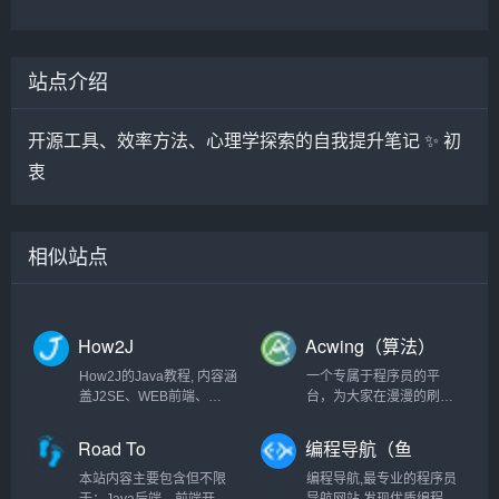
站点介绍
开源工具、效率方法、心理学探索的自我提升笔记 ✨ 初
衷
相似站点
How2J
Acwing（算法）
How2J的Java教程, 内容涵
一个专属于程序员的平
盖J2SE、WEB前端、
台，为大家在漫漫的刷题
J2EE、框架技术等全面的
之旅中，提供最优质的解
Java内容。 基于实例代码
答
Road To
编程导航（鱼
和视频讲解的学习方式为
Coding（程序
皮）
Java职业生涯打下坚实的
本站内容主要包含但不限
编程导航,最专业的程序员
🐏）
基础