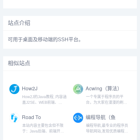
站点介绍
可用于桌面及移动端的SSH平台。
相似站点
How2J
Acwing（算法）
How2J的Java教程, 内容涵
一个专属于程序员的平
盖J2SE、WEB前端、
台，为大家在漫漫的刷题
J2EE、框架技术等全面的
之旅中，提供最优质的解
Java内容。 基于实例代码
答
Road To
编程导航（鱼
和视频讲解的学习方式为
Coding（程序
皮）
Java职业生涯打下坚实的
本站内容主要包含但不限
编程导航,最专业的程序员
🐏）
基础
于：Java后端、前端开
导航网站,发现优质编程学
发、嵌入式开发、大数据
习资源,定制你的程序员必