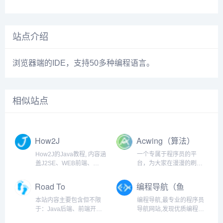
站点介绍
浏览器端的IDE，支持50多种编程语言。
相似站点
How2J
Acwing（算法）
How2J的Java教程, 内容涵
一个专属于程序员的平
盖J2SE、WEB前端、
台，为大家在漫漫的刷题
J2EE、框架技术等全面的
之旅中，提供最优质的解
Java内容。 基于实例代码
答
Road To
编程导航（鱼
和视频讲解的学习方式为
Coding（程序
皮）
Java职业生涯打下坚实的
本站内容主要包含但不限
编程导航,最专业的程序员
🐏）
基础
于：Java后端、前端开
导航网站,发现优质编程学
发、嵌入式开发、大数据
习资源,定制你的程序员必