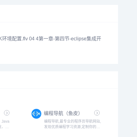
环境配置.flv 04 4第一章-第四节-eclipse集成开
编程导航（鱼皮）
ava
编程导航,最专业的程序员导航网站,
发、大
发现优质编程学习资源,定制你的程
题、
序员必备主页,公众号编程导航