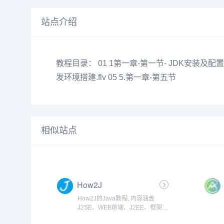
站点介绍
教程目录： 01 1第一章-第一节- JDK安装及配置.fl
发环境搭建.flv 05 5.第一章-第五节
相似站点
How2J
How2J的Java教程, 内容涵盖
J2SE、WEB前端、J2EE、框架技
术等全面的Java内容。 基于实例代