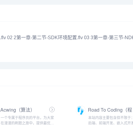
v 02 2第一章-第二节-SDK环境配置.flv 03 3第一章-第三节-NDK
Acwing（算法）
Road To Coding（程
序🐏）
一个专属于程序员的平台，为大家
本站内容主要包含但不限于：J
在漫漫的刷题之旅中，提供最优质
后端、前端开发、嵌入式开
的解答
数据开发、数据结构、算法