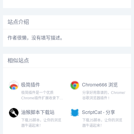
站点介绍
作者很懒，没有填写描述。
相似站点
极简插件
Chrome666 浏览
（Chrome插件）
器插件下载站
极简插件是一个优质
分享好用靠谱的，Chrome/
Chrome插件扩展收录下载
谷歌浏览器插件 !
网站，收录热门好用的
Chrome插件扩展，国内最
油猴脚本下载站
ScriptCat - 分享
方便的插件下载网站。
你的用户脚本
下载JS脚本，让你的浏览
下载JS脚本，让你的浏览
器牛逼起来！
器牛逼起来！