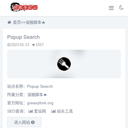
首页
>>
油猴脚本🔥
Popup Search
2023-01-13
1557
站点名称：Popup Search
所属分类：
油猴脚本🔥
官方网址：greasyfork.org
SEO查询：
爱站网
站长工具
进入网站