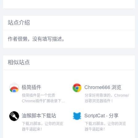
站点介绍
作者很懒，没有填写描述。
相似站点
极简插件
Chrome666 浏览
（Chrome插件）
器插件下载站
极简插件是一个优质
分享好用靠谱的，Chrome/
Chrome插件扩展收录下载
谷歌浏览器插件 !
网站，收录热门好用的
Chrome插件扩展，国内最
油猴脚本下载站
ScriptCat - 分享
方便的插件下载网站。
你的用户脚本
下载JS脚本，让你的浏览
下载JS脚本，让你的浏览
器牛逼起来！
器牛逼起来！