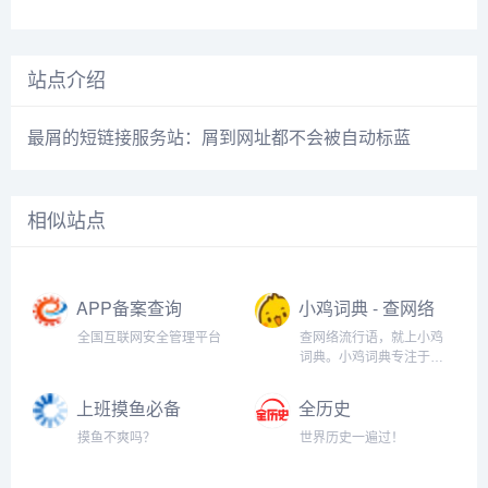
站点介绍
最屑的短链接服务站：屑到网址都不会被自动标蓝
相似站点
APP备案查询
小鸡词典 - 查网络
流行语，就上小
全国互联网安全管理平台
查网络流行语，就上小鸡
鸡词典
词典。小鸡词典专注于网
络流行语的收录和解释，
以最快的速度在全网捕捉
上班摸鱼必备
全历史
当下的网络热词。以简单
（假装电脑系统
明了，清晰易懂的形式，
摸鱼不爽吗？
世界历史一遍过！
升级）
向用户介绍网络流行语的
含义、来历、传播过程和