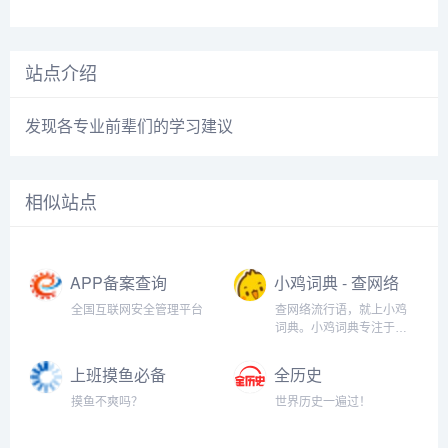
站点介绍
发现各专业前辈们的学习建议
相似站点
APP备案查询
小鸡词典 - 查网络
流行语，就上小
全国互联网安全管理平台
查网络流行语，就上小鸡
鸡词典
词典。小鸡词典专注于网
络流行语的收录和解释，
以最快的速度在全网捕捉
上班摸鱼必备
全历史
当下的网络热词。以简单
（假装电脑系统
明了，清晰易懂的形式，
摸鱼不爽吗？
世界历史一遍过！
升级）
向用户介绍网络流行语的
含义、来历、传播过程和