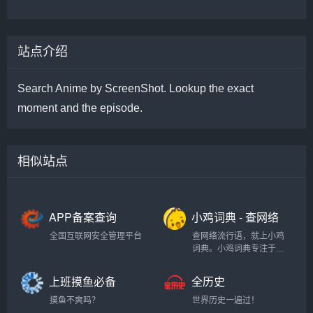
站点介绍
Search Anime by ScreenShot. Lookup the exact
moment and the episode.
相似站点
APP备案查询
小鸡词典 - 查网络
流行语，就上小
全国互联网安全管理平台
查网络流行语，就上小鸡
鸡词典
词典。小鸡词典专注于网
络流行语的收录和解释，
以最快的速度在全网捕捉
上班摸鱼必备
全历史
当下的网络热词。以简单
（假装电脑系统
明了，清晰易懂的形式，
摸鱼不爽吗？
世界历史一遍过！
升级）
向用户介绍网络流行语的