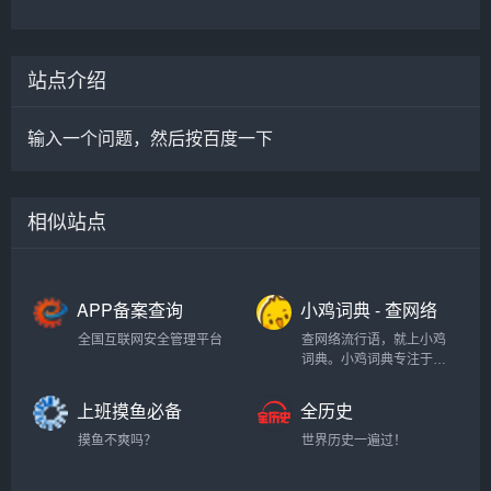
站点介绍
输入一个问题，然后按百度一下
相似站点
APP备案查询
小鸡词典 - 查网络
流行语，就上小
全国互联网安全管理平台
查网络流行语，就上小鸡
鸡词典
词典。小鸡词典专注于网
络流行语的收录和解释，
以最快的速度在全网捕捉
上班摸鱼必备
全历史
当下的网络热词。以简单
（假装电脑系统
明了，清晰易懂的形式，
摸鱼不爽吗？
世界历史一遍过！
升级）
向用户介绍网络流行语的
含义、来历、传播过程和