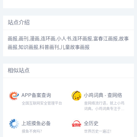
站点介绍
画报,画刊,漫画,连环画,小人书,连环画报,富春江画报,故事
画报,知识画报,科普画刊,儿童故事画报
相似站点
APP备案查询
小鸡词典 - 查网络
流行语，就上小
全国互联网安全管理平台
查网络流行语，就上小鸡
鸡词典
词典。小鸡词典专注于网
络流行语的收录和解释，
以最快的速度在全网捕捉
上班摸鱼必备
全历史
当下的网络热词。以简单
（假装电脑系统
明了，清晰易懂的形式，
摸鱼不爽吗？
世界历史一遍过！
升级）
向用户介绍网络流行语的