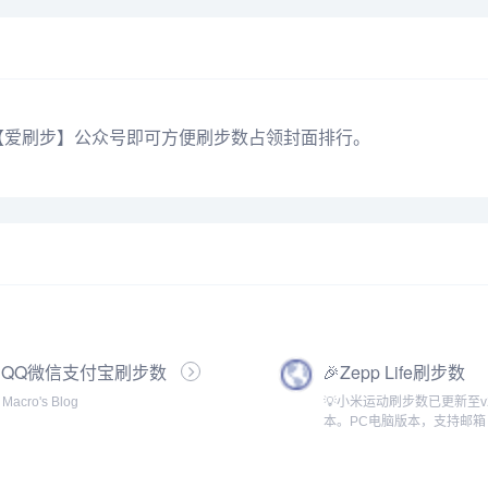
【爱刷步】公众号即可方便刷步数占领封面排行。
QQ微信支付宝刷步数
🎉Zepp Life刷步数
Macro's Blog
💡小米运动刷步数已更新至v2
本。PC电脑版本，支持邮箱