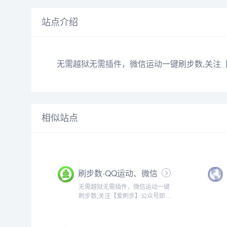
站点介绍
无需越狱无需插件，微信运动一键刷步数,关注
相似站点
刷步数-QQ运动、微信
运动刷步神器-无需越
无需越狱无需插件，微信运动一键
狱root插件-爱刷步官
刷步数,关注【爱刷步】公众号即可
网
方便刷步数占领封面排行。