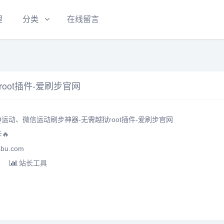
理
分类
在线留言
oot插件-爱刷步官网
运动、微信运动刷步神器-无需越狱root插件-爱刷步官网
🔥
bu.com
站长工具