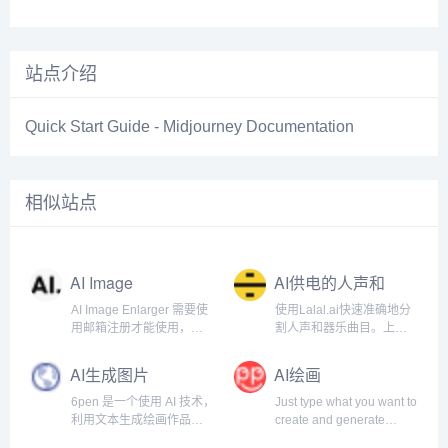
站点介绍
Quick Start Guide - Midjourney Documentation
相似站点
AI Image
AI供电的人声和
Enlarger
器乐曲目清除器
AI Image Enlarger 需要使
使用Lalal.ai快速准确地分
用邮箱注册才能使用，注
割人声和器乐曲目。上传
册以后每月有一定的免费
任何音频文件并在几秒钟
额度。
内接收高质量的提取曲
AI生成图片
AI绘画
目。.
6pen 是一个使用 AI 技术，
Just type what you want to
利用文本生成绘画作品的
create and generate
产品，这意味着，你可以
images. Absolutely Free!